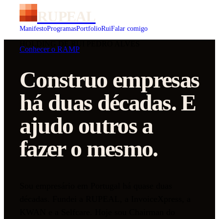
RUPEAL
Manifesto
Programas
Portfolio
Rui
Falar comigo
HOLDING DE RUI PEDRO ALVES
Conhecer o RAMP
Construo empresas
há duas décadas. E
ajudo outros a
fazer o mesmo.
Sou empresário em Portugal há quase duas
décadas. Fundei a RUPEAL, a InvoiceXpress, a
KWAN e a Selfcare. Hoje sou Chairman do