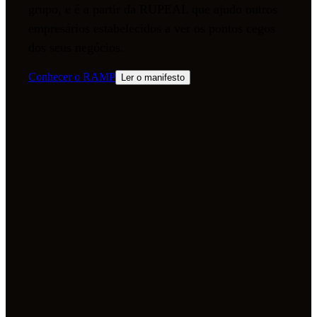
grupo, e é a partir da RUPEAL que ajudo outros
empresários estabelecidos a ver os pontos cegos
dos seus negócios.
Conhecer o RAMP
Ler o manifesto